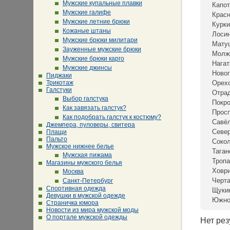
Мужские купальные плавки
Капот
Мужские галифе
Крас
Мужские летние брюки
Курки
Кожаные штаны
Лосин
Мужские брюки милитари
Мату
Зауженные мужские брюки
Молж
Мужские брюки карго
Нагат
Мужские джинсы
Новог
Пиджаки
Трикотаж
Орех
Галстуки
Отра
Выбор галстука
Покр
Как завязать галстук?
Просп
Как подобрать галстук к костюму?
Савё
Джемпера, пуловеры, свитера
Севе
Плащи
Пальто
Сокол
Мужское нижнее белье
Таган
Мужская пижама
Тропа
Магазины мужского белья
Ховр
Москва
Черта
Санкт-Петербург
Спортивная одежда
Щуки
Девушки в мужской одежде
Южно
Страничка юмора
Новости из мира мужской моды
О портале мужской одежды
Нет рез