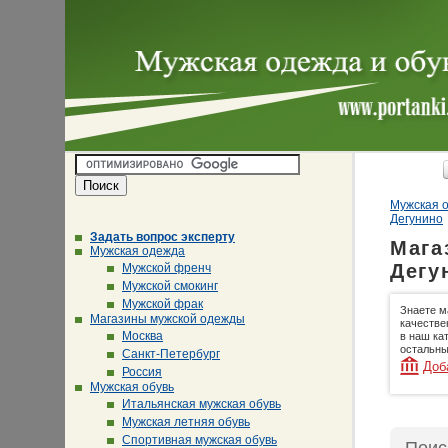
Мужская о
Дегунино
Задать вопрос эксперту
Мага
Мужская одежда
Дегу
Мужской френч
Мужской смокинг
Мужской фрак
Знаете м
Магазины мужской одежды
качестве
Москва
в наш ка
остальны
Санкт-Петербург
Доб
Россия
Мужская обувь
Итальянская мужская обувь
Мужская летняя обувь
Спортивная мужская обувь