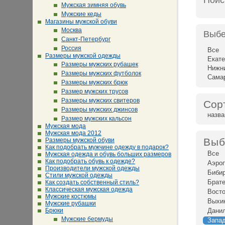
Поис
Мужская зимняя обувь
Мужские кеды
Магазины мужской обуви
Москва
Выбе
Санкт-Петербург
Россия
Все
Размеры мужской одежды
Екате
Размеры мужских рубашек
Нижн
Размеры мужских футболок
Сама
Размеры мужских брюк
Размер мужских трусов
Размеры мужских свитеров
Сор
Размеры мужских джинсов
назв
Размер мужских кальсон
Мужская мода
Мужская мода 2012
Выб
Размеры мужской обуви
Как подобрать мужчине одежду в подарок?
Все
Мужская одежда и обувь больших размеров
Как подобрать обувь к одежде?
Аэро
Производители мужской одежды
Биби
Стили мужской одежды
Брат
Как создать собственный стиль?
Классическая мужская одежда
Восто
Мужские костюмы
Выхи
Мужские рубашки
Брюки
Дани
Мужские бермуды
Запа