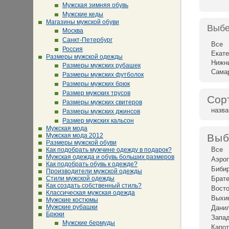
Мужская зимняя обувь
Мужские кеды
Магазины мужской обуви
Выбе
Москва
Санкт-Петербург
Все
Россия
Екате
Размеры мужской одежды
Нижн
Размеры мужских рубашек
Сама
Размеры мужских футболок
Размеры мужских брюк
Размер мужских трусов
Сор
Размеры мужских свитеров
назв
Размеры мужских джинсов
Размер мужских кальсон
Мужская мода
Мужская мода 2012
Выб
Размеры мужской обуви
Все
Как подобрать мужчине одежду в подарок?
Мужская одежда и обувь больших размеров
Аэро
Как подобрать обувь к одежде?
Биби
Производители мужской одежды
Стили мужской одежды
Брат
Как создать собственный стиль?
Восто
Классическая мужская одежда
Выхи
Мужские костюмы
Мужские рубашки
Дани
Брюки
Запад
Мужские бермуды
Капот