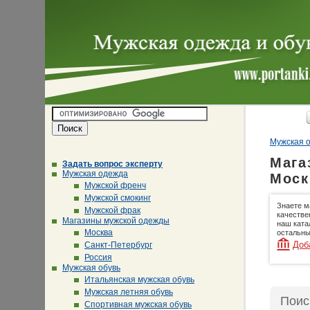
Мужская о
Мага
Задать вопрос эксперту
Мужская одежда
Моск
Мужской френч
Мужской смокинг
Знаете м
Мужской фрак
качестве
Магазины мужской одежды
наш ката
Москва
остальны
Доб
Санкт-Петербург
Россия
Мужская обувь
Итальянская мужская обувь
Мужская летняя обувь
Поис
Спортивная мужская обувь