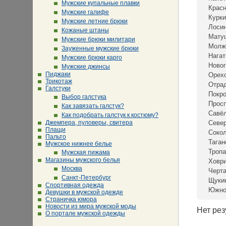
Мужские купальные плавки
Крас
Мужские галифе
Курки
Мужские летние брюки
Лосин
Кожаные штаны
Мату
Мужские брюки милитари
Молж
Зауженные мужские брюки
Нагат
Мужские брюки карго
Новог
Мужские джинсы
Пиджаки
Орех
Трикотаж
Отра
Галстуки
Покр
Выбор галстука
Просп
Как завязать галстук?
Савё
Как подобрать галстук к костюму?
Джемпера, пуловеры, свитера
Севе
Плащи
Сокол
Пальто
Таган
Мужское нижнее белье
Тропа
Мужская пижама
Магазины мужского белья
Ховр
Москва
Черта
Санкт-Петербург
Щуки
Спортивная одежда
Южно
Девушки в мужской одежде
Страничка юмора
Новости из мира мужской моды
Нет рез
О портале мужской одежды