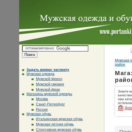
Мужская о
район
Задать вопрос эксперту
Мага
Мужская одежда
райо
Мужской френч
Мужской смокинг
Мужской фрак
Знаете м
Магазины мужской одежды
качестве
Москва
наш ката
остальны
Санкт-Петербург
Доб
Россия
Мужская обувь
Итальянская мужская обувь
Мужская летняя обувь
Спортивная мужская обувь