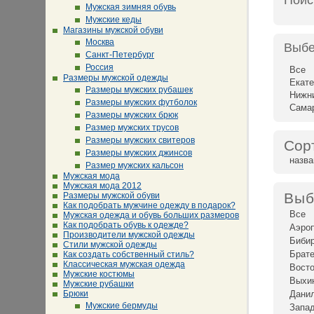
Поис
Мужская зимняя обувь
Мужские кеды
Магазины мужской обуви
Москва
Выбе
Санкт-Петербург
Россия
Все
Размеры мужской одежды
Екате
Размеры мужских рубашек
Нижн
Размеры мужских футболок
Сама
Размеры мужских брюк
Размер мужских трусов
Размеры мужских свитеров
Сор
Размеры мужских джинсов
назв
Размер мужских кальсон
Мужская мода
Мужская мода 2012
Выб
Размеры мужской обуви
Как подобрать мужчине одежду в подарок?
Все
Мужская одежда и обувь больших размеров
Как подобрать обувь к одежде?
Аэро
Производители мужской одежды
Биби
Стили мужской одежды
Брат
Как создать собственный стиль?
Классическая мужская одежда
Восто
Мужские костюмы
Выхи
Мужские рубашки
Брюки
Дани
Мужские бермуды
Запад