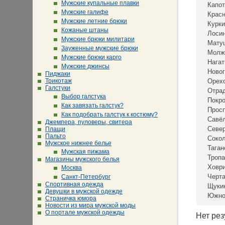
Мужские купальные плавки
Капот
Мужские галифе
Крас
Мужские летние брюки
Курки
Кожаные штаны
Лосин
Мужские брюки милитари
Мату
Зауженные мужские брюки
Молж
Мужские брюки карго
Нагат
Мужские джинсы
Новог
Пиджаки
Трикотаж
Орех
Галстуки
Отра
Выбор галстука
Покр
Как завязать галстук?
Просп
Как подобрать галстук к костюму?
Савё
Джемпера, пуловеры, свитера
Севе
Плащи
Пальто
Сокол
Мужское нижнее белье
Таган
Мужская пижама
Тропа
Магазины мужского белья
Ховр
Москва
Черта
Санкт-Петербург
Спортивная одежда
Щуки
Девушки в мужской одежде
Южно
Страничка юмора
Новости из мира мужской моды
О портале мужской одежды
Нет рез