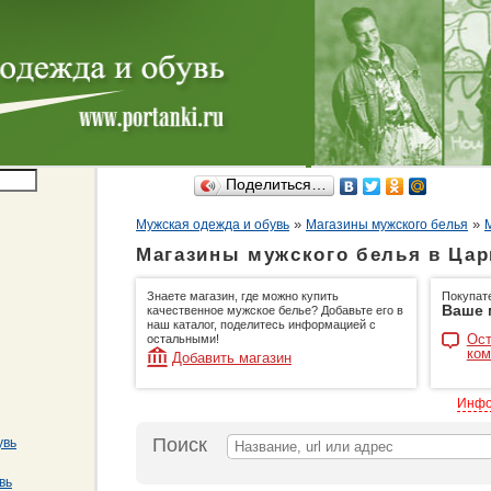
Поделиться…
»
»
Мужская одежда и обувь
Магазины мужского белья
Магазины мужского белья в Цар
Знаете магазин, где можно купить
Покупат
Ваше 
качественное мужское белье? Добавьте его в
наш каталог, поделитесь информацией с
Ост
остальными!
ком
Добавить магазин
Инфо
Поиск
увь
вь