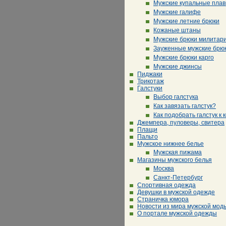
Мужские купальные плав
Мужские галифе
Мужские летние брюки
Кожаные штаны
Мужские брюки милитар
Зауженные мужские брю
Мужские брюки карго
Мужские джинсы
Пиджаки
Трикотаж
Галстуки
Выбор галстука
Как завязать галстук?
Как подобрать галстук к 
Джемпера, пуловеры, свитера
Плащи
Пальто
Мужское нижнее белье
Мужская пижама
Магазины мужского белья
Москва
Санкт-Петербург
Спортивная одежда
Девушки в мужской одежде
Страничка юмора
Новости из мира мужской мод
О портале мужской одежды