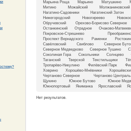
ки
Марьина Роща
Марьино
Матушкино
Митино
Можайский
Молжаниновский
Нагатино-Садовники
Нагатинский Затон
Нижегородский
Новогиреево
Новоко
и
Обручевский
Орехово-Борисово Северное
ки
Останкинский
Отрадное
Очаково-Матвеев
Покровское-Стрешнево
Преображенс
Проспект Вернадского
Раменки
Ростоки
Савёловский
Свиблово
Северное Буто
Северное Медведково
Северное Тушино
С
Соколиная Гора
Сокольники
Солнцево
Таганский
Тверской
Текстильщики
Тё
Тропарёво-Никулино
Филёвский Парк
Фи
костюму?
Ховрино
Хорошёво-Мнёвники
Хорошёвски
Чертаново Северное
Чертаново Централь
Щукино
Южное Бутово
Южное Медв
Южнопортовый
Якиманка
Ярославский
Я
Нет результатов.
ы