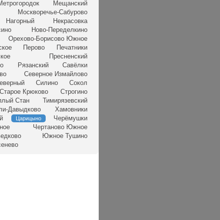
Метрогородок
Мещанский
Москворечье-Сабурово
Нагорный
Некрасовка
сино
Ново-Переделкино
Орехово-Борисово Южное
ское
Перово
Печатники
кое
Пресненский
но
Рязанский
Савёлки
во
Северное Измайлово
еверный
Силино
Сокол
Старое Крюково
Строгино
плый Стан
Тимирязевский
ли-Давыдково
Хамовники
й
Черёмушки
Царицыно
ное
Чертаново Южное
едково
Южное Тушино
сенево