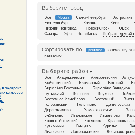
Выберите город
Все
Санкт-Петербург
Астрахань
Москва
Екатеринбург
Казань
Киев
Нижний Новгород
Новосибирск
Омск
Самара
Уфа
Челябинск
Выбрать другой 
ек
лок
Сортировать по
количеству от
рейтингу
названию
ов
ов
Выберите район
Все
Академический
Алексеевский
Алтуф
Бабушкинский
Басманный
Беговой
Б
Бирюлёво Восточное
Бирюлёво Западное
у в подарок?
ших размеров
Бутырский
Вешняки
Внуково
Войков
?
Восточное Измайлово
Восточный
Выхин
ды
Головинский
Гольяново
Даниловский
ь?
Дорогомилово
Замоскворечье
Запа
Зябликово
Ивановское
Измайлово
Кап
Косино-Ухтомский
Котловка
Красносельск
Кузьминки
Кунцево
Куркино
Ле
Лианозово
Ломоносовский
Лосиноостровс