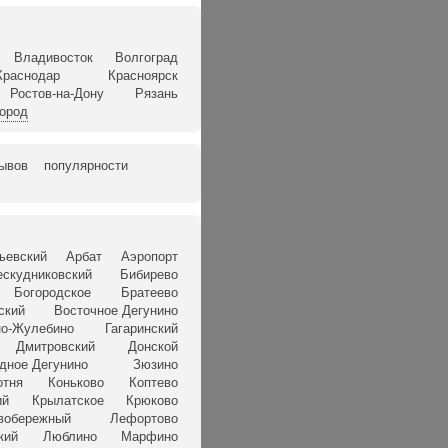
Владивосток
Волгоград
Краснодар
Красноярск
Ростов-на-Дону
Рязань
город
зывов
популярности
ьевский
Арбат
Аэропорт
ескудниковский
Бибирево
Богородское
Братеево
ский
Восточное Дегунино
о-Жулебино
Гагаринский
Дмитровский
Донской
дное Дегунино
Зюзино
отня
Коньково
Коптево
ий
Крылатское
Крюково
вобережный
Лефортово
кий
Люблино
Марфино