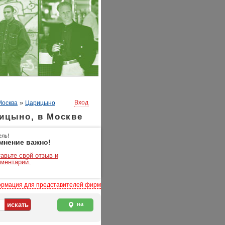
»
Вход
Москва
Царицыно
ицыно, в Москве
ель!
мнение важно!
авьте свой отзыв и
ментарий.
рмация для представителей фирм
на
карте