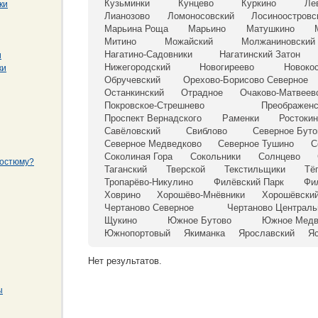
Кузьминки
Кунцево
Куркино
Ле
ки
Лианозово
Ломоносовский
Лосиноостровс
Марьина Роща
Марьино
Матушкино
Митино
Можайский
Молжаниновский
Нагатино-Садовники
Нагатинский Затон
и
Нижегородский
Новогиреево
Новоко
ки
Обручевский
Орехово-Борисово Северное
Останкинский
Отрадное
Очаково-Матвеев
Покровское-Стрешнево
Преображенс
Проспект Вернадского
Раменки
Ростоки
Савёловский
Свиблово
Северное Буто
Северное Медведково
Северное Тушино
С
Соколиная Гора
Сокольники
Солнцево
костюму?
Таганский
Тверской
Текстильщики
Тё
Тропарёво-Никулино
Филёвский Парк
Фи
Ховрино
Хорошёво-Мнёвники
Хорошёвски
Чертаново Северное
Чертаново Централь
Щукино
Южное Бутово
Южное Медв
Южнопортовый
Якиманка
Ярославский
Я
Нет результатов.
ы