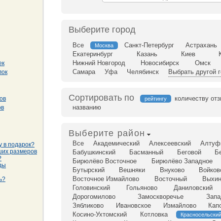
Выберите город
Все
Санкт-Петербург
Астрахань
Москва
Екатеринбург
Казань
Киев
Нижний Новгород
Новосибирск
Омск
ек
Самара
Уфа
Челябинск
Выбрать другой 
лок
Сортировать по
количеству от
ов
рейтингу
названию
ов
Выберите район
Все
Академический
Алексеевский
Алтуф
у в подарок?
ших размеров
Бабушкинский
Басманный
Беговой
Б
?
Бирюлёво Восточное
Бирюлёво Западное
ды
Бутырский
Вешняки
Внуково
Войков
Восточное Измайлово
Восточный
Выхин
ь?
Головинский
Гольяново
Даниловский
Дорогомилово
Замоскворечье
Запа
Зябликово
Ивановское
Измайлово
Кап
Косино-Ухтомский
Котловка
Красносельски