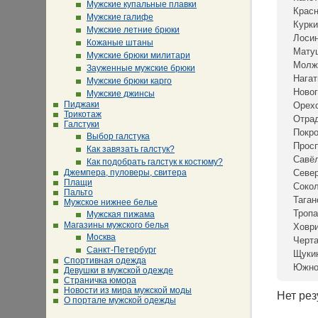
Мужские купальные плавки
Крас
Мужские галифе
Курки
Мужские летние брюки
Лосин
Кожаные штаны
Мату
Мужские брюки милитари
Молж
Зауженные мужские брюки
Нагат
Мужские брюки карго
Новог
Мужские джинсы
Пиджаки
Орех
Трикотаж
Отра
Галстуки
Покр
Выбор галстука
Просп
Как завязать галстук?
Савё
Как подобрать галстук к костюму?
Джемпера, пуловеры, свитера
Севе
Плащи
Сокол
Пальто
Таган
Мужское нижнее белье
Тропа
Мужская пижама
Магазины мужского белья
Ховр
Москва
Черта
Санкт-Петербург
Щуки
Спортивная одежда
Южно
Девушки в мужской одежде
Страничка юмора
Новости из мира мужской моды
Нет рез
О портале мужской одежды