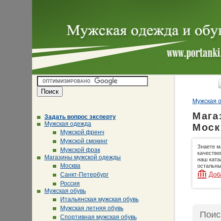
Мужская о
Мага
Задать вопрос эксперту
Мужская одежда
Моск
Мужской френч
Мужской смокинг
Знаете м
Мужской фрак
качестве
Магазины мужской одежды
наш ката
Москва
остальны
Доб
Санкт-Петербург
Россия
Мужская обувь
Итальянская мужская обувь
Мужская летняя обувь
Поис
Спортивная мужская обувь