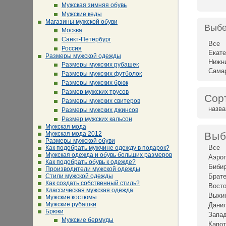
Мужская зимняя обувь
Мужские кеды
Магазины мужской обуви
Выбе
Москва
Санкт-Петербург
Все
Россия
Екате
Размеры мужской одежды
Нижн
Размеры мужских рубашек
Сама
Размеры мужских футболок
Размеры мужских брюк
Размер мужских трусов
Сор
Размеры мужских свитеров
назв
Размеры мужских джинсов
Размер мужских кальсон
Мужская мода
Мужская мода 2012
Выб
Размеры мужской обуви
Все
Как подобрать мужчине одежду в подарок?
Мужская одежда и обувь больших размеров
Аэро
Как подобрать обувь к одежде?
Биби
Производители мужской одежды
Стили мужской одежды
Брат
Как создать собственный стиль?
Восто
Классическая мужская одежда
Выхи
Мужские костюмы
Мужские рубашки
Дани
Брюки
Запад
Мужские бермуды
Капот