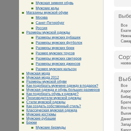
Мужская зимняя обувь
Мужские кеды
Магазины мужской обуви
Выбе
Москва
Санкт-Петербург
Все
Россия
Екате
Размеры мужской одежды
Нижн
Размеры мужских рубашек
Сама
Размеры мужских футболок
Размеры мужских брюк
Размер мужских трусов
Сор
Размеры мужских свитеров
назв
Размеры мужских джинсов
Размер мужских кальсон
Мужская мода
Мужская мода 2012
Выб
Размеры мужской обуви
Все
Как подобрать мужчине одежду в подарок?
Мужская одежда и обувь больших размеров
Аэро
Как подобрать обувь к одежде?
Биби
Производители мужской одежды
Стили мужской одежды
Брат
Как создать собственный стиль?
Восто
Классическая мужская одежда
Выхи
Мужские костюмы
Мужские рубашки
Дани
Брюки
Запад
Мужские бермуды
Капот