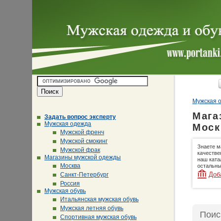
Мужская о
Мага
Задать вопрос эксперту
Мужская одежда
Моск
Мужской френч
Мужской смокинг
Знаете м
Мужской фрак
качестве
Магазины мужской одежды
наш ката
Москва
остальны
Доб
Санкт-Петербург
Россия
Мужская обувь
Итальянская мужская обувь
Мужская летняя обувь
Поис
Спортивная мужская обувь