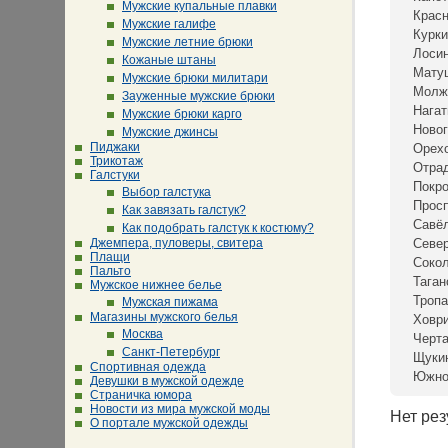
Мужские купальные плавки
Крас
Мужские галифе
Курки
Мужские летние брюки
Лосин
Кожаные штаны
Мату
Мужские брюки милитари
Молж
Зауженные мужские брюки
Нагат
Мужские брюки карго
Новог
Мужские джинсы
Пиджаки
Орех
Трикотаж
Отра
Галстуки
Покр
Выбор галстука
Просп
Как завязать галстук?
Савё
Как подобрать галстук к костюму?
Джемпера, пуловеры, свитера
Севе
Плащи
Сокол
Пальто
Таган
Мужское нижнее белье
Тропа
Мужская пижама
Магазины мужского белья
Ховр
Москва
Черта
Санкт-Петербург
Щуки
Спортивная одежда
Южно
Девушки в мужской одежде
Страничка юмора
Новости из мира мужской моды
Нет рез
О портале мужской одежды