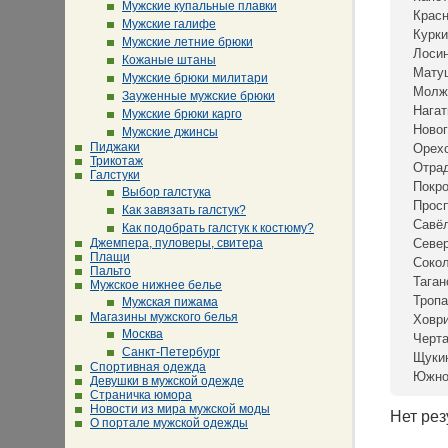
Мужские купальные плавки
Крас
Мужские галифе
Курки
Мужские летние брюки
Лосин
Кожаные штаны
Мату
Мужские брюки милитари
Молж
Зауженные мужские брюки
Нагат
Мужские брюки карго
Новог
Мужские джинсы
Пиджаки
Орех
Трикотаж
Отра
Галстуки
Покр
Выбор галстука
Просп
Как завязать галстук?
Савё
Как подобрать галстук к костюму?
Джемпера, пуловеры, свитера
Севе
Плащи
Сокол
Пальто
Таган
Мужское нижнее белье
Тропа
Мужская пижама
Магазины мужского белья
Ховр
Москва
Черта
Санкт-Петербург
Щуки
Спортивная одежда
Южно
Девушки в мужской одежде
Страничка юмора
Новости из мира мужской моды
Нет рез
О портале мужской одежды