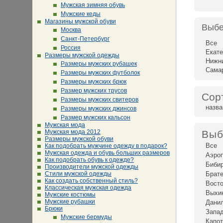
Мужская зимняя обувь
Мужские кеды
Магазины мужской обуви
Выбе
Москва
Санкт-Петербург
Все
Россия
Екате
Размеры мужской одежды
Нижн
Размеры мужских рубашек
Сама
Размеры мужских футболок
Размеры мужских брюк
Размер мужских трусов
Сор
Размеры мужских свитеров
назв
Размеры мужских джинсов
Размер мужских кальсон
Мужская мода
Мужская мода 2012
Выб
Размеры мужской обуви
Все
Как подобрать мужчине одежду в подарок?
Мужская одежда и обувь больших размеров
Аэро
Как подобрать обувь к одежде?
Биби
Производители мужской одежды
Стили мужской одежды
Брат
Как создать собственный стиль?
Восто
Классическая мужская одежда
Выхи
Мужские костюмы
Мужские рубашки
Дани
Брюки
Запад
Мужские бермуды
Капот