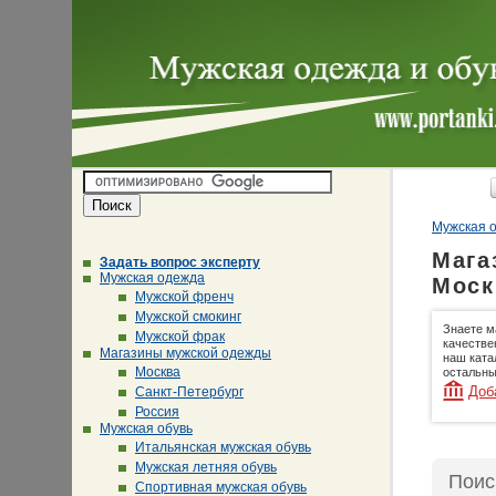
Мужская о
Мага
Задать вопрос эксперту
Мужская одежда
Моск
Мужской френч
Мужской смокинг
Знаете м
Мужской фрак
качестве
Магазины мужской одежды
наш ката
Москва
остальны
Доб
Санкт-Петербург
Россия
Мужская обувь
Итальянская мужская обувь
Мужская летняя обувь
Поис
Спортивная мужская обувь