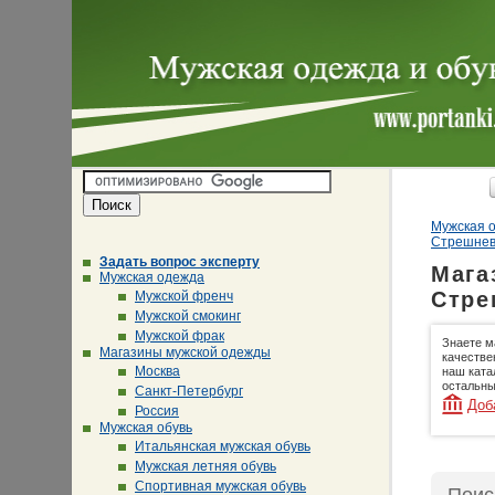
Мужская о
Стрешне
Задать вопрос эксперту
Мага
Мужская одежда
Стре
Мужской френч
Мужской смокинг
Мужской фрак
Знаете м
Магазины мужской одежды
качестве
Москва
наш ката
остальны
Санкт-Петербург
Доб
Россия
Мужская обувь
Итальянская мужская обувь
Мужская летняя обувь
Спортивная мужская обувь