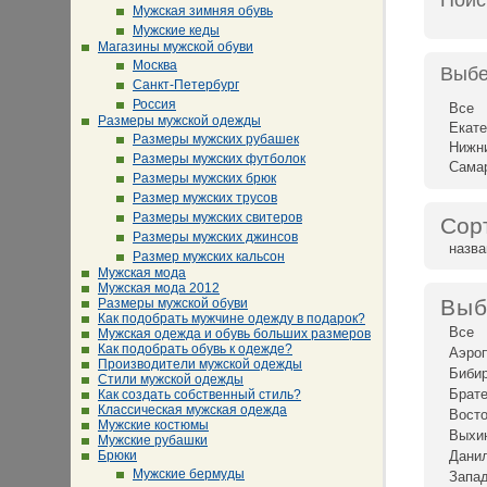
Поис
Мужская зимняя обувь
Мужские кеды
Магазины мужской обуви
Москва
Выбе
Санкт-Петербург
Россия
Все
Размеры мужской одежды
Екате
Размеры мужских рубашек
Нижн
Размеры мужских футболок
Сама
Размеры мужских брюк
Размер мужских трусов
Размеры мужских свитеров
Сор
Размеры мужских джинсов
назв
Размер мужских кальсон
Мужская мода
Мужская мода 2012
Выб
Размеры мужской обуви
Как подобрать мужчине одежду в подарок?
Все
Мужская одежда и обувь больших размеров
Как подобрать обувь к одежде?
Аэро
Производители мужской одежды
Биби
Стили мужской одежды
Брат
Как создать собственный стиль?
Классическая мужская одежда
Восто
Мужские костюмы
Выхи
Мужские рубашки
Брюки
Дани
Мужские бермуды
Запад