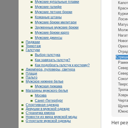
Мужские купальные плавки
Капот
Мужские галифе
Крас
Мужские летние брюки
Курки
Кожаные штаны
Лосин
Мужские брюки милитари
Мату
Зауженные мужские брюки
Молж
Мужские брюки карго
Нагат
Мужские джинсы
Новог
Пиджаки
Трикотаж
Орех
Галстуки
Отра
Выбор галстука
Стреш
Как завязать галстук?
Раме
Как подобрать галстук к костюму?
Север
Джемпера, пуловеры, свитера
Севе
Плащи
Пальто
Соко
Мужское нижнее белье
Тверс
Мужская пижама
Тропа
Магазины мужского белья
Ховр
Москва
Черта
Санкт-Петербург
Спортивная одежда
Щуки
Девушки в мужской одежде
Южно
Страничка юмора
Новости из мира мужской моды
О портале мужской одежды
Нет рез