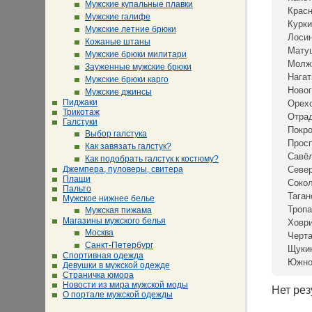
Мужские купальные плавки
Крас
Мужские галифе
Курки
Мужские летние брюки
Лосин
Кожаные штаны
Мату
Мужские брюки милитари
Молж
Зауженные мужские брюки
Нагат
Мужские брюки карго
Новог
Мужские джинсы
Пиджаки
Орех
Трикотаж
Отра
Галстуки
Покр
Выбор галстука
Просп
Как завязать галстук?
Савё
Как подобрать галстук к костюму?
Джемпера, пуловеры, свитера
Севе
Плащи
Сокол
Пальто
Таган
Мужское нижнее белье
Тропа
Мужская пижама
Магазины мужского белья
Ховр
Москва
Черта
Санкт-Петербург
Щуки
Спортивная одежда
Южно
Девушки в мужской одежде
Страничка юмора
Новости из мира мужской моды
Нет рез
О портале мужской одежды