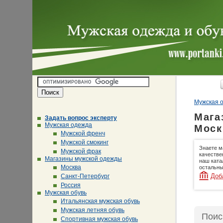
Мужская о
Мага
Задать вопрос эксперту
Мужская одежда
Моск
Мужской френч
Мужской смокинг
Знаете м
Мужской фрак
качестве
Магазины мужской одежды
наш ката
Москва
остальны
Доб
Санкт-Петербург
Россия
Мужская обувь
Итальянская мужская обувь
Мужская летняя обувь
Поис
Спортивная мужская обувь