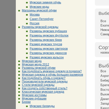
Мужская зимняя обувь
Мужские кеды
Магазины мужской обуви
Выбе
Москва
Санкт-Петербург
Все
Россия
Екате
Размеры мужской одежды
Нижн
Размеры мужских рубашек
Сама
Размеры мужских футболок
Размеры мужских брюк
Размер мужских трусов
Сор
Размеры мужских свитеров
назв
Размеры мужских джинсов
Размер мужских кальсон
Мужская мода
Мужская мода 2012
Выб
Размеры мужской обуви
Все
Как подобрать мужчине одежду в подарок?
Мужская одежда и обувь больших размеров
Аэро
Как подобрать обувь к одежде?
Биби
Производители мужской одежды
Стили мужской одежды
Брат
Как создать собственный стиль?
Восто
Классическая мужская одежда
Выхи
Мужские костюмы
Мужские рубашки
Дани
Брюки
Запад
Мужские бермуды
Капот