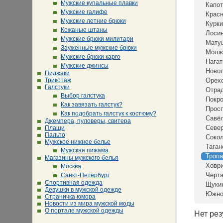
Мужские купальные плавки
Капот
Мужские галифе
Крас
Мужские летние брюки
Курки
Кожаные штаны
Лосин
Мужские брюки милитари
Мату
Зауженные мужские брюки
Молж
Мужские брюки карго
Нагат
Мужские джинсы
Новог
Пиджаки
Трикотаж
Орех
Галстуки
Отра
Выбор галстука
Покр
Как завязать галстук?
Просп
Как подобрать галстук к костюму?
Савё
Джемпера, пуловеры, свитера
Севе
Плащи
Пальто
Сокол
Мужское нижнее белье
Таган
Мужская пижама
Тропа
Магазины мужского белья
Ховр
Москва
Черта
Санкт-Петербург
Спортивная одежда
Щуки
Девушки в мужской одежде
Южно
Страничка юмора
Новости из мира мужской моды
О портале мужской одежды
Нет рез