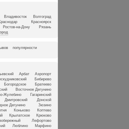
Владивосток
Волгоград
Краснодар
Красноярск
Ростов-на-Дону
Рязань
город
зывов
популярности
ьевский
Арбат
Аэропорт
ескудниковский
Бибирево
Богородское
Братеево
ский
Восточное Дегунино
о-Жулебино
Гагаринский
Дмитровский
Донской
дное Дегунино
Зюзино
отня
Коньково
Коптево
ий
Крылатское
Крюково
вобережный
Лефортово
кий
Люблино
Марфино