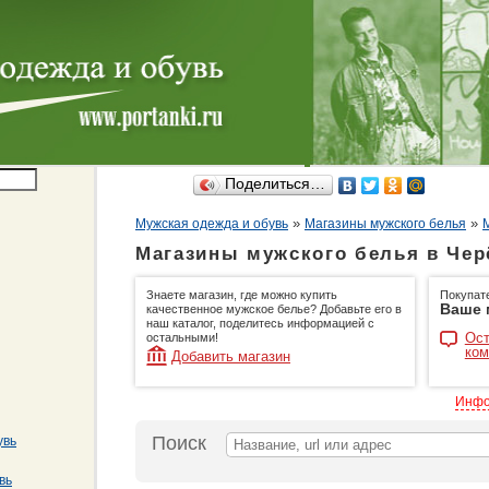
Поделиться…
»
»
Мужская одежда и обувь
Магазины мужского белья
Магазины мужского белья в Чер
Знаете магазин, где можно купить
Покупат
Ваше 
качественное мужское белье? Добавьте его в
наш каталог, поделитесь информацией с
Ост
остальными!
ком
Добавить магазин
Инфо
Поиск
увь
вь