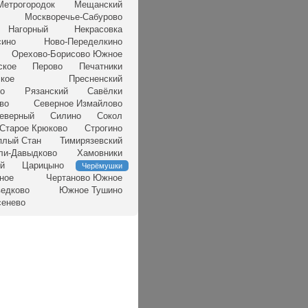
Метрогородок
Мещанский
Москворечье-Сабурово
Нагорный
Некрасовка
сино
Ново-Переделкино
Орехово-Борисово Южное
ское
Перово
Печатники
кое
Пресненский
но
Рязанский
Савёлки
во
Северное Измайлово
еверный
Силино
Сокол
Старое Крюково
Строгино
плый Стан
Тимирязевский
ли-Давыдково
Хамовники
й
Царицыно
Черёмушки
ное
Чертаново Южное
едково
Южное Тушино
сенево