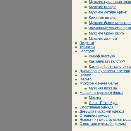
Мужские купальные плав
Мужские галифе
Мужские летние брюки
Кожаные штаны
Мужские брюки милитар
Зауженные мужские брю
Мужские брюки карго
Мужские джинсы
Пиджаки
Трикотаж
Галстуки
Выбор галстука
Как завязать галстук?
Как подобрать галстук к 
Джемпера, пуловеры, свитера
Плащи
Пальто
Мужское нижнее белье
Мужская пижама
Магазины мужского белья
Москва
Санкт-Петербург
Спортивная одежда
Девушки в мужской одежде
Страничка юмора
Новости из мира мужской мод
О портале мужской одежды