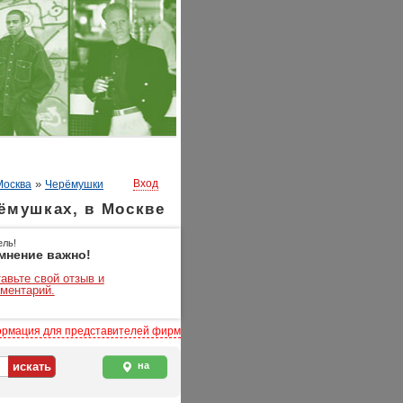
»
Вход
Москва
Черёмушки
ёмушках, в Москве
ель!
мнение важно!
авьте свой отзыв и
ментарий.
рмация для представителей фирм
на
карте