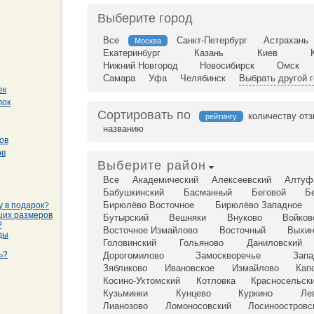
Выберите город
Все
Санкт-Петербург
Астрахань
Москва
Екатеринбург
Казань
Киев
Нижний Новгород
Новосибирск
Омск
Самара
Уфа
Челябинск
Выбрать другой 
ек
лок
Сортировать по
количеству от
рейтингу
названию
ов
ов
Выберите район
Все
Академический
Алексеевский
Алтуф
Бабушкинский
Басманный
Беговой
Б
Бирюлёво Восточное
Бирюлёво Западное
у в подарок?
ших размеров
Бутырский
Вешняки
Внуково
Войков
?
Восточное Измайлово
Восточный
Выхин
ды
Головинский
Гольяново
Даниловский
ь?
Дорогомилово
Замоскворечье
Запа
Зябликово
Ивановское
Измайлово
Кап
Косино-Ухтомский
Котловка
Красносельск
Кузьминки
Кунцево
Куркино
Ле
Лианозово
Ломоносовский
Лосиноостровс