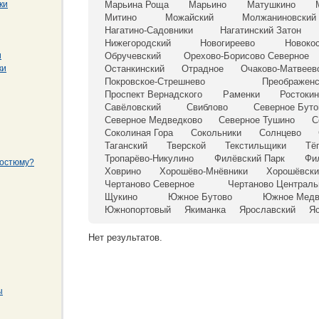
ки
Марьина Роща
Марьино
Матушкино
Митино
Можайский
Молжаниновский
Нагатино-Садовники
Нагатинский Затон
Нижегородский
Новогиреево
Новоко
и
Обручевский
Орехово-Борисово Северное
ки
Останкинский
Отрадное
Очаково-Матвеев
Покровское-Стрешнево
Преображенс
Проспект Вернадского
Раменки
Ростоки
Савёловский
Свиблово
Северное Буто
Северное Медведково
Северное Тушино
С
Соколиная Гора
Сокольники
Солнцево
Таганский
Тверской
Текстильщики
Тё
Тропарёво-Никулино
Филёвский Парк
Фи
костюму?
Ховрино
Хорошёво-Мнёвники
Хорошёвски
Чертаново Северное
Чертаново Централь
Щукино
Южное Бутово
Южное Медв
Южнопортовый
Якиманка
Ярославский
Я
Нет результатов.
ы