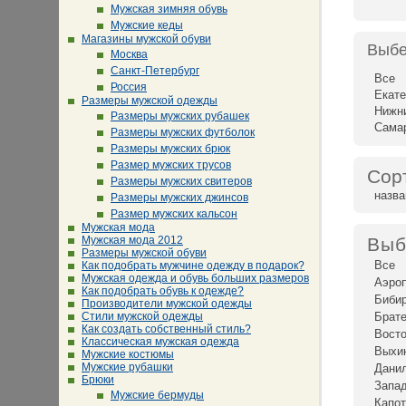
Мужская зимняя обувь
Мужские кеды
Магазины мужской обуви
Выбе
Москва
Санкт-Петербург
Все
Россия
Екате
Размеры мужской одежды
Нижн
Размеры мужских рубашек
Сама
Размеры мужских футболок
Размеры мужских брюк
Размер мужских трусов
Сор
Размеры мужских свитеров
назв
Размеры мужских джинсов
Размер мужских кальсон
Мужская мода
Мужская мода 2012
Выб
Размеры мужской обуви
Все
Как подобрать мужчине одежду в подарок?
Мужская одежда и обувь больших размеров
Аэро
Как подобрать обувь к одежде?
Биби
Производители мужской одежды
Стили мужской одежды
Брат
Как создать собственный стиль?
Восто
Классическая мужская одежда
Выхи
Мужские костюмы
Мужские рубашки
Дани
Брюки
Запад
Мужские бермуды
Капот