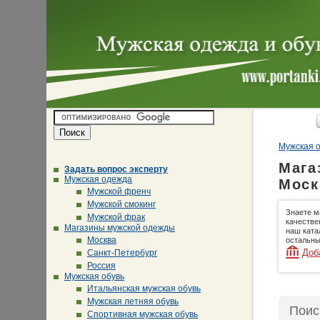
Мужская о
Мага
Задать вопрос эксперту
Мужская одежда
Моск
Мужской френч
Мужской смокинг
Знаете м
Мужской фрак
качестве
Магазины мужской одежды
наш ката
Москва
остальны
Доб
Санкт-Петербург
Россия
Мужская обувь
Итальянская мужская обувь
Мужская летняя обувь
Поис
Спортивная мужская обувь