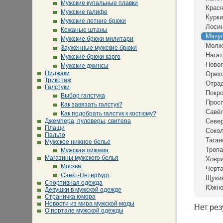
Мужские купальные плавки
Крас
Мужские галифе
Курки
Мужские летние брюки
Лосин
Кожаные штаны
Мату
Мужские брюки милитари
Молж
Зауженные мужские брюки
Нагат
Мужские брюки карго
Новог
Мужские джинсы
Пиджаки
Орех
Трикотаж
Отра
Галстуки
Покр
Выбор галстука
Просп
Как завязать галстук?
Савё
Как подобрать галстук к костюму?
Джемпера, пуловеры, свитера
Севе
Плащи
Сокол
Пальто
Таган
Мужское нижнее белье
Тропа
Мужская пижама
Магазины мужского белья
Ховр
Москва
Черта
Санкт-Петербург
Щуки
Спортивная одежда
Южно
Девушки в мужской одежде
Страничка юмора
Новости из мира мужской моды
Нет рез
О портале мужской одежды