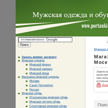
Мужская о
Мага
Задать вопрос эксперту
Мужская одежда
Моск
Мужской френч
Мужской смокинг
Знаете м
Мужской фрак
качестве
Магазины мужской одежды
наш ката
Москва
остальны
Доб
Санкт-Петербург
Россия
Мужская обувь
Итальянская мужская обувь
Мужская летняя обувь
Поис
Спортивная мужская обувь