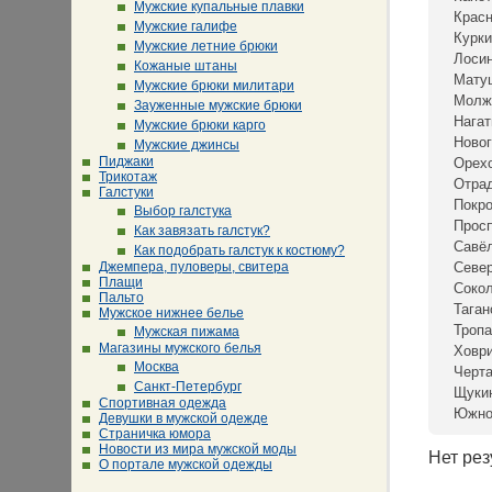
Мужские купальные плавки
Крас
Мужские галифе
Курки
Мужские летние брюки
Лосин
Кожаные штаны
Мату
Мужские брюки милитари
Молж
Зауженные мужские брюки
Нагат
Мужские брюки карго
Новог
Мужские джинсы
Пиджаки
Орех
Трикотаж
Отра
Галстуки
Покр
Выбор галстука
Просп
Как завязать галстук?
Савё
Как подобрать галстук к костюму?
Джемпера, пуловеры, свитера
Севе
Плащи
Сокол
Пальто
Таган
Мужское нижнее белье
Тропа
Мужская пижама
Магазины мужского белья
Ховр
Москва
Черта
Санкт-Петербург
Щуки
Спортивная одежда
Южно
Девушки в мужской одежде
Страничка юмора
Новости из мира мужской моды
Нет рез
О портале мужской одежды