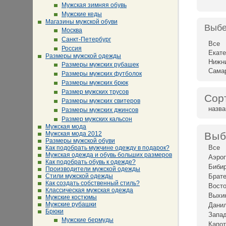
Мужская зимняя обувь
Мужские кеды
Магазины мужской обуви
Выбе
Москва
Санкт-Петербург
Все
Россия
Екате
Размеры мужской одежды
Нижн
Размеры мужских рубашек
Сама
Размеры мужских футболок
Размеры мужских брюк
Размер мужских трусов
Сор
Размеры мужских свитеров
назв
Размеры мужских джинсов
Размер мужских кальсон
Мужская мода
Мужская мода 2012
Выб
Размеры мужской обуви
Все
Как подобрать мужчине одежду в подарок?
Мужская одежда и обувь больших размеров
Аэро
Как подобрать обувь к одежде?
Биби
Производители мужской одежды
Стили мужской одежды
Брат
Как создать собственный стиль?
Восто
Классическая мужская одежда
Выхи
Мужские костюмы
Мужские рубашки
Дани
Брюки
Запад
Мужские бермуды
Капот