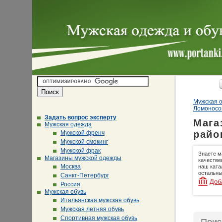
Мужская о
Ломоносо
Задать вопрос эксперту
Мага
Мужская одежда
райо
Мужской френч
Мужской смокинг
Мужской фрак
Знаете м
Магазины мужской одежды
качестве
Москва
наш ката
остальны
Санкт-Петербург
Доб
Россия
Мужская обувь
Итальянская мужская обувь
Мужская летняя обувь
Спортивная мужская обувь