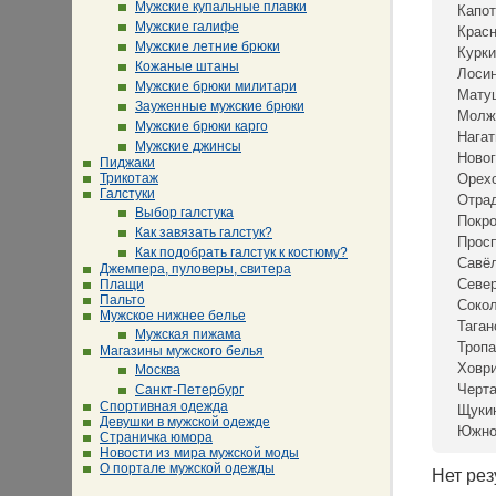
Мужские купальные плавки
Капот
Мужские галифе
Крас
Мужские летние брюки
Курки
Кожаные штаны
Лосин
Мужские брюки милитари
Мату
Зауженные мужские брюки
Молж
Мужские брюки карго
Нагат
Мужские джинсы
Новог
Пиджаки
Трикотаж
Орех
Галстуки
Отра
Выбор галстука
Покр
Как завязать галстук?
Просп
Как подобрать галстук к костюму?
Савё
Джемпера, пуловеры, свитера
Севе
Плащи
Пальто
Сокол
Мужское нижнее белье
Таган
Мужская пижама
Тропа
Магазины мужского белья
Ховр
Москва
Черта
Санкт-Петербург
Спортивная одежда
Щуки
Девушки в мужской одежде
Южно
Страничка юмора
Новости из мира мужской моды
О портале мужской одежды
Нет рез