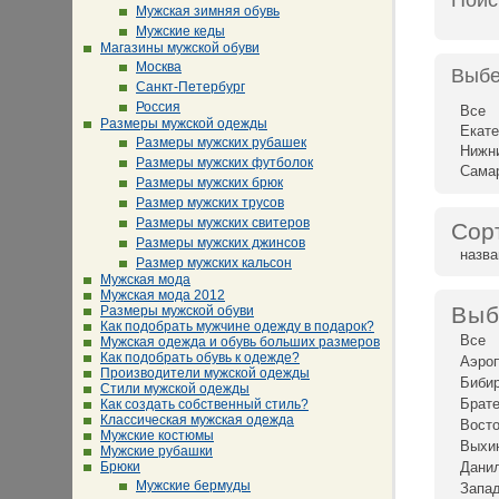
Поис
Мужская зимняя обувь
Мужские кеды
Магазины мужской обуви
Москва
Выбе
Санкт-Петербург
Россия
Все
Размеры мужской одежды
Екате
Размеры мужских рубашек
Нижн
Размеры мужских футболок
Сама
Размеры мужских брюк
Размер мужских трусов
Размеры мужских свитеров
Сор
Размеры мужских джинсов
назв
Размер мужских кальсон
Мужская мода
Мужская мода 2012
Выб
Размеры мужской обуви
Как подобрать мужчине одежду в подарок?
Все
Мужская одежда и обувь больших размеров
Как подобрать обувь к одежде?
Аэро
Производители мужской одежды
Биби
Стили мужской одежды
Брат
Как создать собственный стиль?
Классическая мужская одежда
Восто
Мужские костюмы
Выхи
Мужские рубашки
Брюки
Дани
Мужские бермуды
Запад