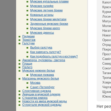
Мужские купальные плавки
Капот
Мужские галифе
Крас
Мужские летние брюки
Курки
Кожаные штаны
Лосин
Мужские брюки милитари
Мату
Зауженные мужские брюки
Молж
Мужские брюки карго
Нагат
Мужские джинсы
Новог
Пиджаки
Трикотаж
Орех
Галстуки
Отра
Выбор галстука
Покр
Как завязать галстук?
Просп
Как подобрать галстук к костюму?
Савё
Джемпера, пуловеры, свитера
Севе
Плащи
Пальто
Сокол
Мужское нижнее белье
Таган
Мужская пижама
Тропа
Магазины мужского белья
Ховр
Москва
Черта
Санкт-Петербург
Спортивная одежда
Щуки
Девушки в мужской одежде
Южно
Страничка юмора
Новости из мира мужской моды
О портале мужской одежды
Нет рез