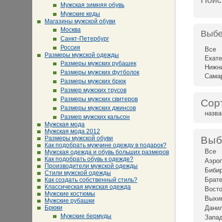
Поис
Мужская зимняя обувь
Мужские кеды
Магазины мужской обуви
Москва
Выбе
Санкт-Петербург
Россия
Все
Размеры мужской одежды
Екате
Размеры мужских рубашек
Нижн
Размеры мужских футболок
Сама
Размеры мужских брюк
Размер мужских трусов
Размеры мужских свитеров
Сор
Размеры мужских джинсов
назв
Размер мужских кальсон
Мужская мода
Мужская мода 2012
Выб
Размеры мужской обуви
Как подобрать мужчине одежду в подарок?
Все
Мужская одежда и обувь больших размеров
Как подобрать обувь к одежде?
Аэро
Производители мужской одежды
Биби
Стили мужской одежды
Брат
Как создать собственный стиль?
Классическая мужская одежда
Восто
Мужские костюмы
Выхи
Мужские рубашки
Брюки
Дани
Мужские бермуды
Запад