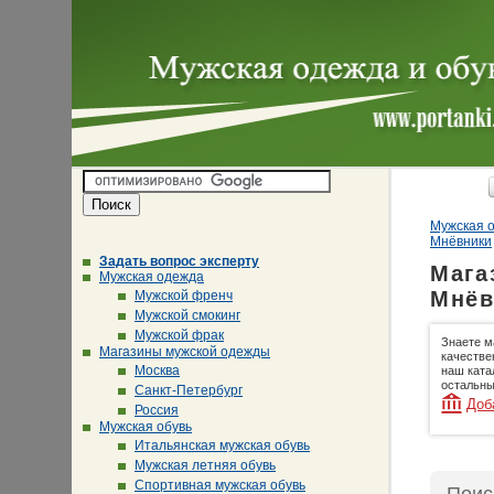
Мужская о
Мнёвники
Задать вопрос эксперту
Мага
Мужская одежда
Мнёв
Мужской френч
Мужской смокинг
Мужской фрак
Знаете м
Магазины мужской одежды
качестве
Москва
наш ката
остальны
Санкт-Петербург
Доб
Россия
Мужская обувь
Итальянская мужская обувь
Мужская летняя обувь
Спортивная мужская обувь