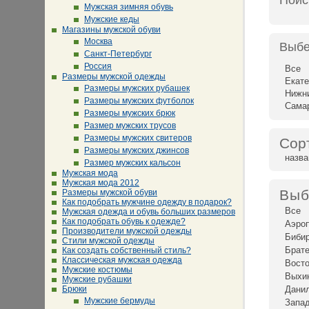
Поис
Мужская зимняя обувь
Мужские кеды
Магазины мужской обуви
Москва
Выбе
Санкт-Петербург
Россия
Все
Размеры мужской одежды
Екате
Размеры мужских рубашек
Нижн
Размеры мужских футболок
Сама
Размеры мужских брюк
Размер мужских трусов
Размеры мужских свитеров
Сор
Размеры мужских джинсов
назв
Размер мужских кальсон
Мужская мода
Мужская мода 2012
Выб
Размеры мужской обуви
Как подобрать мужчине одежду в подарок?
Все
Мужская одежда и обувь больших размеров
Как подобрать обувь к одежде?
Аэро
Производители мужской одежды
Биби
Стили мужской одежды
Брат
Как создать собственный стиль?
Классическая мужская одежда
Восто
Мужские костюмы
Выхи
Мужские рубашки
Брюки
Дани
Мужские бермуды
Запад