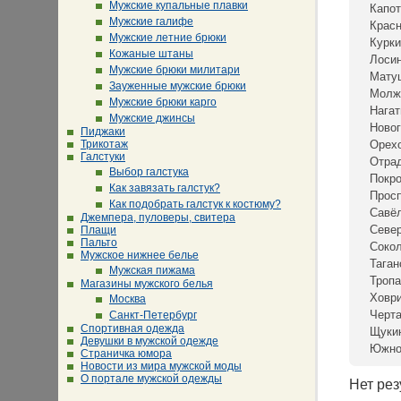
Мужские купальные плавки
Капот
Мужские галифе
Крас
Мужские летние брюки
Курки
Кожаные штаны
Лосин
Мужские брюки милитари
Мату
Зауженные мужские брюки
Молж
Мужские брюки карго
Нагат
Мужские джинсы
Новог
Пиджаки
Трикотаж
Орех
Галстуки
Отра
Выбор галстука
Покр
Как завязать галстук?
Просп
Как подобрать галстук к костюму?
Савё
Джемпера, пуловеры, свитера
Севе
Плащи
Пальто
Сокол
Мужское нижнее белье
Таган
Мужская пижама
Тропа
Магазины мужского белья
Ховр
Москва
Черта
Санкт-Петербург
Спортивная одежда
Щуки
Девушки в мужской одежде
Южно
Страничка юмора
Новости из мира мужской моды
О портале мужской одежды
Нет рез