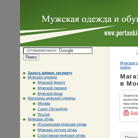
Мужская о
район
Задать вопрос эксперту
Мага
Мужская одежда
в Мо
Мужской френч
Мужской смокинг
Мужской фрак
Знаете м
Магазины мужской одежды
качестве
Москва
наш ката
остальны
Санкт-Петербург
Доб
Россия
Мужская обувь
Итальянская мужская обувь
Мужская летняя обувь
Спортивная мужская обувь