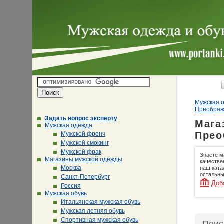
Мужская о
Преображ
Задать вопрос эксперту
Мага
Мужская одежда
Прео
Мужской френч
Мужской смокинг
Мужской фрак
Знаете м
Магазины мужской одежды
качестве
Москва
наш ката
остальны
Санкт-Петербург
Доб
Россия
Мужская обувь
Итальянская мужская обувь
Мужская летняя обувь
Спортивная мужская обувь