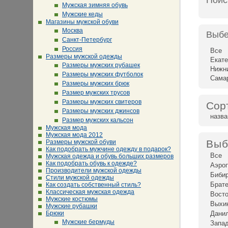
Поис
Мужская зимняя обувь
Мужские кеды
Магазины мужской обуви
Москва
Выбе
Санкт-Петербург
Россия
Все
Размеры мужской одежды
Екате
Размеры мужских рубашек
Нижн
Размеры мужских футболок
Сама
Размеры мужских брюк
Размер мужских трусов
Размеры мужских свитеров
Сор
Размеры мужских джинсов
назв
Размер мужских кальсон
Мужская мода
Мужская мода 2012
Выб
Размеры мужской обуви
Как подобрать мужчине одежду в подарок?
Все
Мужская одежда и обувь больших размеров
Как подобрать обувь к одежде?
Аэро
Производители мужской одежды
Биби
Стили мужской одежды
Брат
Как создать собственный стиль?
Классическая мужская одежда
Восто
Мужские костюмы
Выхи
Мужские рубашки
Брюки
Дани
Мужские бермуды
Запад