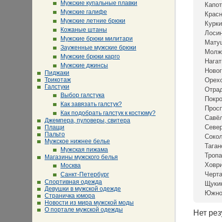
Мужские купальные плавки
Капот
Мужские галифе
Крас
Мужские летние брюки
Курки
Кожаные штаны
Лосин
Мужские брюки милитари
Мату
Зауженные мужские брюки
Молж
Мужские брюки карго
Нагат
Мужские джинсы
Новог
Пиджаки
Трикотаж
Орех
Галстуки
Отра
Выбор галстука
Покр
Как завязать галстук?
Просп
Как подобрать галстук к костюму?
Савё
Джемпера, пуловеры, свитера
Севе
Плащи
Пальто
Сокол
Мужское нижнее белье
Таган
Мужская пижама
Тропа
Магазины мужского белья
Ховр
Москва
Черта
Санкт-Петербург
Спортивная одежда
Щуки
Девушки в мужской одежде
Южно
Страничка юмора
Новости из мира мужской моды
О портале мужской одежды
Нет рез