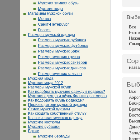
Мужская зимняя обувь
Мужские кеды
Магазины мужской обуви
Выбе
Москва
Санкт-Петербург
Все
Россия
Екате
Размеры мужской одежды
Нижн
Размеры мужских рубашек
Сама
Размеры мужских футболок
Размеры мужских брюк
Размер мужских трусов
Сор
Размеры мужских свитеров
назв
Размеры мужских джинсов
Размер мужских кальсон
Мужская мода
Мужская мода 2012
Выб
Размеры мужской обуви
Все
Как подобрать мужчине одежду в подарок?
Мужская одежда и обувь больших размеров
Аэро
Как подобрать обувь к одежде?
Биби
Производители мужской одежды
Стили мужской одежды
Брат
Как создать собственный стиль?
Восто
Классическая мужская одежда
Выхи
Мужские костюмы
Мужские рубашки
Дани
Брюки
Запад
Мужские бермуды
Капот