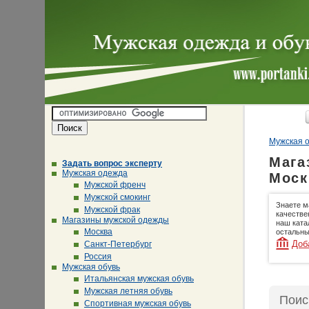
Мужская о
Мага
Задать вопрос эксперту
Мужская одежда
Моск
Мужской френч
Мужской смокинг
Знаете м
Мужской фрак
качестве
Магазины мужской одежды
наш ката
Москва
остальны
Доб
Санкт-Петербург
Россия
Мужская обувь
Итальянская мужская обувь
Мужская летняя обувь
Поис
Спортивная мужская обувь