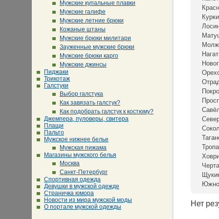
Мужские купальные плавки
Крас
Мужские галифе
Курки
Мужские летние брюки
Лосин
Кожаные штаны
Мату
Мужские брюки милитари
Молж
Зауженные мужские брюки
Нагат
Мужские брюки карго
Новог
Мужские джинсы
Пиджаки
Орех
Трикотаж
Отра
Галстуки
Покр
Выбор галстука
Просп
Как завязать галстук?
Савё
Как подобрать галстук к костюму?
Джемпера, пуловеры, свитера
Севе
Плащи
Сокол
Пальто
Таган
Мужское нижнее белье
Тропа
Мужская пижама
Магазины мужского белья
Ховр
Москва
Черта
Санкт-Петербург
Щуки
Спортивная одежда
Южно
Девушки в мужской одежде
Страничка юмора
Новости из мира мужской моды
Нет рез
О портале мужской одежды