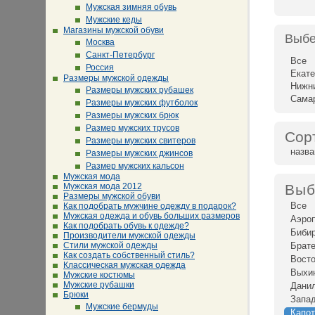
Мужская зимняя обувь
Мужские кеды
Магазины мужской обуви
Выбе
Москва
Санкт-Петербург
Все
Россия
Екате
Размеры мужской одежды
Нижн
Размеры мужских рубашек
Сама
Размеры мужских футболок
Размеры мужских брюк
Размер мужских трусов
Сор
Размеры мужских свитеров
назв
Размеры мужских джинсов
Размер мужских кальсон
Мужская мода
Мужская мода 2012
Выб
Размеры мужской обуви
Все
Как подобрать мужчине одежду в подарок?
Мужская одежда и обувь больших размеров
Аэро
Как подобрать обувь к одежде?
Биби
Производители мужской одежды
Стили мужской одежды
Брат
Как создать собственный стиль?
Восто
Классическая мужская одежда
Выхи
Мужские костюмы
Мужские рубашки
Дани
Брюки
Запад
Мужские бермуды
Капот