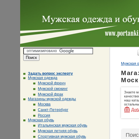
Мужская о
Мага
Задать вопрос эксперту
Мужская одежда
Моск
Мужской френч
Мужской смокинг
Знаете м
Мужской фрак
качестве
Магазины мужской одежды
наш ката
Москва
остальны
Доб
Санкт-Петербург
Россия
Мужская обувь
Итальянская мужская обувь
Мужская летняя обувь
Поис
Спортивная мужская обувь