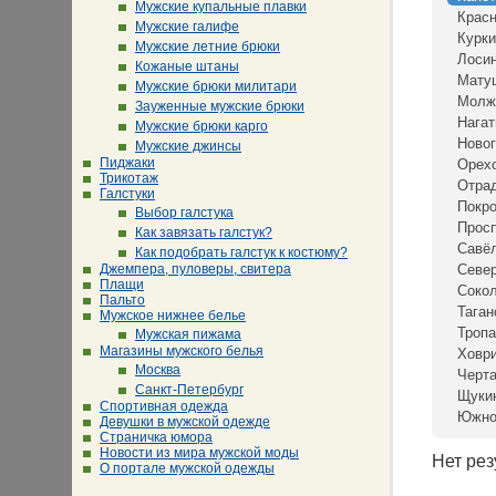
Мужские купальные плавки
Крас
Мужские галифе
Курки
Мужские летние брюки
Лосин
Кожаные штаны
Мату
Мужские брюки милитари
Молж
Зауженные мужские брюки
Нагат
Мужские брюки карго
Новог
Мужские джинсы
Пиджаки
Орех
Трикотаж
Отра
Галстуки
Покр
Выбор галстука
Просп
Как завязать галстук?
Савё
Как подобрать галстук к костюму?
Джемпера, пуловеры, свитера
Севе
Плащи
Сокол
Пальто
Таган
Мужское нижнее белье
Тропа
Мужская пижама
Магазины мужского белья
Ховр
Москва
Черта
Санкт-Петербург
Щуки
Спортивная одежда
Южно
Девушки в мужской одежде
Страничка юмора
Новости из мира мужской моды
Нет рез
О портале мужской одежды