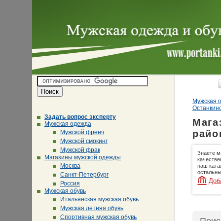
Мужская о
Останкин
Задать вопрос эксперту
Мага
Мужская одежда
райо
Мужской френч
Мужской смокинг
Мужской фрак
Знаете м
Магазины мужской одежды
качестве
Москва
наш ката
остальны
Санкт-Петербург
Доб
Россия
Мужская обувь
Итальянская мужская обувь
Мужская летняя обувь
Спортивная мужская обувь