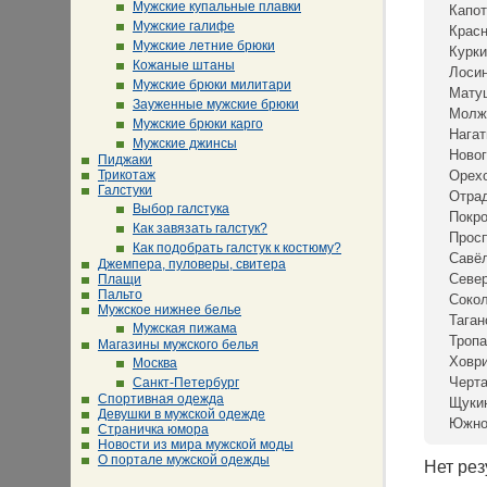
Мужские купальные плавки
Капот
Мужские галифе
Крас
Мужские летние брюки
Курки
Кожаные штаны
Лосин
Мужские брюки милитари
Мату
Зауженные мужские брюки
Молж
Мужские брюки карго
Нагат
Мужские джинсы
Новог
Пиджаки
Трикотаж
Орех
Галстуки
Отра
Выбор галстука
Покр
Как завязать галстук?
Просп
Как подобрать галстук к костюму?
Савё
Джемпера, пуловеры, свитера
Севе
Плащи
Пальто
Сокол
Мужское нижнее белье
Таган
Мужская пижама
Тропа
Магазины мужского белья
Ховр
Москва
Черта
Санкт-Петербург
Спортивная одежда
Щуки
Девушки в мужской одежде
Южно
Страничка юмора
Новости из мира мужской моды
О портале мужской одежды
Нет рез