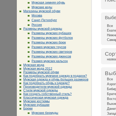
Поис
Мужская зимняя обувь
Мужские кеды
Магазины мужской обуви
Москва
Выбе
Санкт-Петербург
Россия
Все
Размеры мужской одежды
Екате
Размеры мужских рубашек
Нижн
Размеры мужских футболок
Сама
Размеры мужских брюк
Размер мужских трусов
Размеры мужских свитеров
Сор
Размеры мужских джинсов
назв
Размер мужских кальсон
Мужская мода
Мужская мода 2012
Выб
Размеры мужской обуви
Как подобрать мужчине одежду в подарок?
Все
Мужская одежда и обувь больших размеров
Как подобрать обувь к одежде?
Аэро
Производители мужской одежды
Биби
Стили мужской одежды
Брат
Как создать собственный стиль?
Классическая мужская одежда
Восто
Мужские костюмы
Выхи
Мужские рубашки
Брюки
Дани
Мужские бермуды
Запад