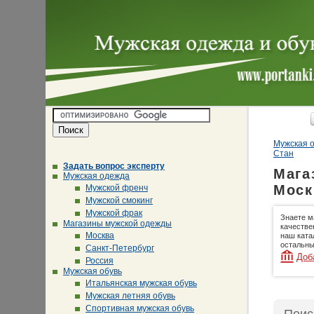
Мужская о
Стан
Задать вопрос эксперту
Мага
Мужская одежда
Моск
Мужской френч
Мужской смокинг
Мужской фрак
Знаете м
Магазины мужской одежды
качестве
Москва
наш ката
остальны
Санкт-Петербург
Доб
Россия
Мужская обувь
Итальянская мужская обувь
Мужская летняя обувь
Спортивная мужская обувь