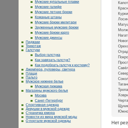
Мужские купальные плавки
Капот
Мужские галифе
Крас
Мужские летние брюки
Курки
Кожаные штаны
Лосин
Мужские брюки милитари
Мату
Зауженные мужские брюки
Молж
Мужские брюки карго
Нагат
Мужские джинсы
Новог
Пиджаки
Трикотаж
Орех
Галстуки
Отра
Выбор галстука
Покр
Как завязать галстук?
Просп
Как подобрать галстук к костюму?
Савё
Джемпера, пуловеры, свитера
Севе
Плащи
Пальто
Сокол
Мужское нижнее белье
Таган
Мужская пижама
Тропа
Магазины мужского белья
Ховр
Москва
Черта
Санкт-Петербург
Спортивная одежда
Щуки
Девушки в мужской одежде
Южно
Страничка юмора
Новости из мира мужской моды
О портале мужской одежды
Нет рез