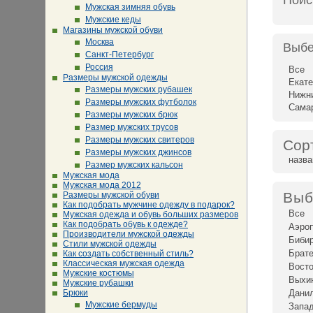
Поис
Мужская зимняя обувь
Мужские кеды
Магазины мужской обуви
Москва
Выбе
Санкт-Петербург
Россия
Все
Размеры мужской одежды
Екате
Размеры мужских рубашек
Нижн
Размеры мужских футболок
Сама
Размеры мужских брюк
Размер мужских трусов
Размеры мужских свитеров
Сор
Размеры мужских джинсов
назв
Размер мужских кальсон
Мужская мода
Мужская мода 2012
Выб
Размеры мужской обуви
Как подобрать мужчине одежду в подарок?
Все
Мужская одежда и обувь больших размеров
Как подобрать обувь к одежде?
Аэро
Производители мужской одежды
Биби
Стили мужской одежды
Брат
Как создать собственный стиль?
Классическая мужская одежда
Восто
Мужские костюмы
Выхи
Мужские рубашки
Брюки
Дани
Мужские бермуды
Запад